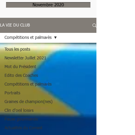
Novembre 2020
LA VIE DU CLUB
Compétitions et palmarès
Tous les posts
Newsletter Juillet 2021
Mot du Président
Edito des Coaches
Compétitions et palmarès
Portraits
Graines de champion(nes)
Clin d'oeil loisirs
Pause gourmande
Actualités du Conseil