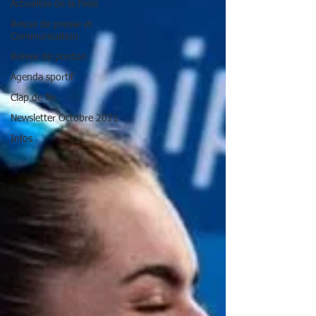
Actualités de la Fédé
Revue de presse et
Communication
Brèves de ponton
Agenda sportif
Clap de fin
Newsletter Octobre 2021
Infos