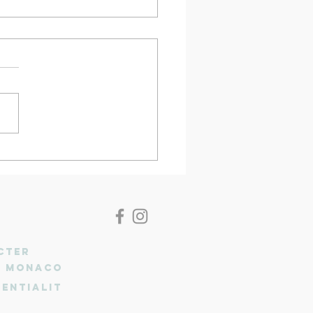
 bronze aux Championnats
ope d'Aviron de Mer et de
 Rowing Sprint
CTER
n Monaco
entialit
E