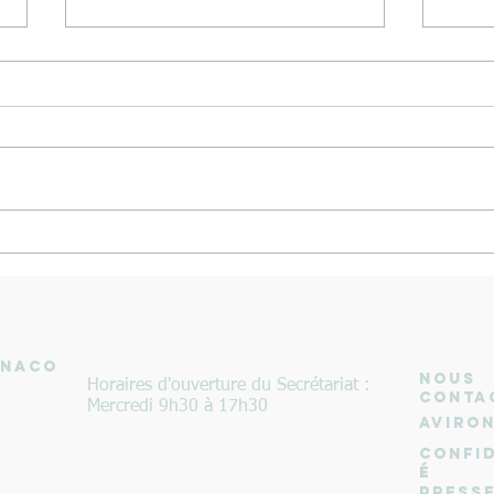
Médaille d'Argent pour le 4 de
0r et
couple mixte aux Championnats
d'Eur
de France seniors bateaux longs
Beach
à Vichy
ONACO
NOUS
Horaires d'ouverture du Secrétariat :
CONTA
Mercredi 9h30 à 17h30
Aviro
Confid
é
PRESS