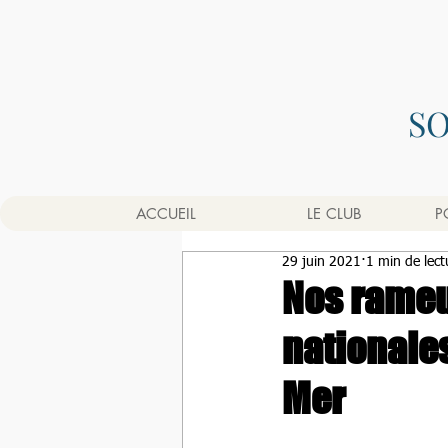
S
ACCUEIL
LE CLUB
P
29 juin 2021
1 min de lect
Nos rameur
nationale
Mer