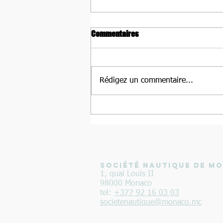
Commentaires
Rédigez un commentaire...
Louis Fontanili et Lucas Fauché
Vice-Champions du Monde de
Beach Rowing Sprint à Barletta
(Italie)
SOCIÉTÉ NAUTIQUE DE M
1, quai Louis II
98000 Monaco
tel:
+377 92 16 03 03
societenautique@monaco.mc