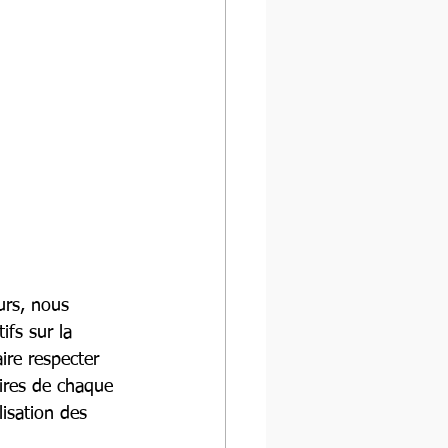
urs, nous 
ifs sur la 
ire respecter 
ires de chaque 
isation des 