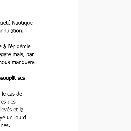
ociété Nautique 
annulation.
e à l’épidémie 
égate mais, par 
i nous manquera 
souplit ses 
 le cas de 
res des 
levés et la 
ayé un lourd 
gnes.