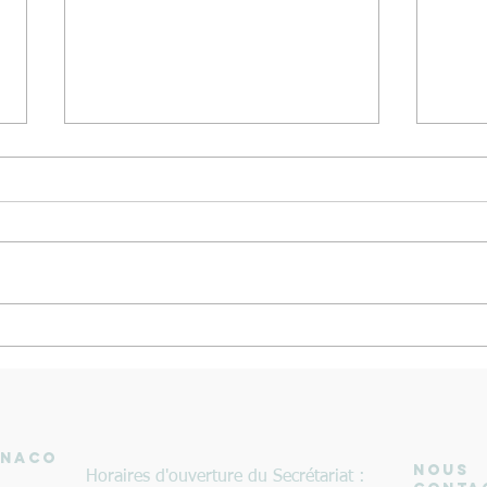
Médaille d'Argent pour le 4 de
0r et
couple mixte aux Championnats
d'Eur
de France seniors bateaux longs
Beach
à Vichy
ONACO
NOUS
Horaires d'ouverture du Secrétariat :