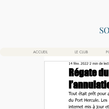
S
ACCUEIL
LE CLUB
P
14 févr. 2022
2 min de lec
Régate du 
l’annulati
Tout était prêt pour 
du Port Hercule. Les 
internet mis à jour e