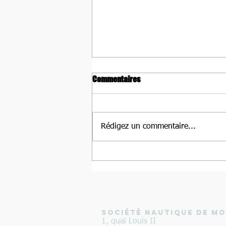
Commentaires
Rédigez un commentaire...
Louis Fontanili et Lucas Fauché
Vice-Champions du Monde de
Beach Rowing Sprint à Barletta
(Italie)
SOCIÉTÉ NAUTIQUE DE M
1, quai Louis II