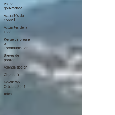
Pause
gourmande
Actualités du
Conseil
Actualités de la
Fédé
Revue de presse
et
Communication
Brèves de
ponton
Agenda sportif
Clap de fin
Newsletter
Octobre 2021
Infos