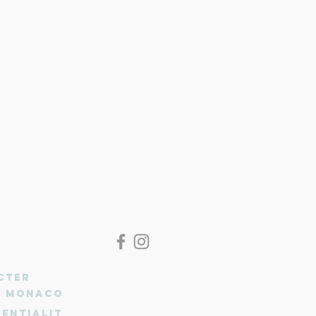
CTER
n Monaco
entialit