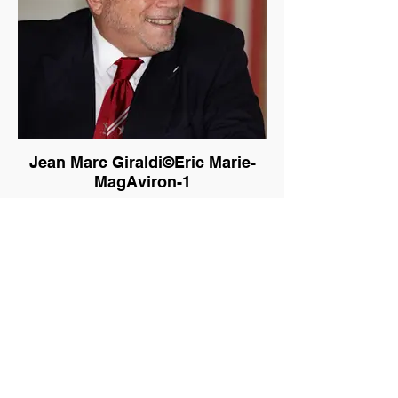
Jean Marc Giraldi©Eric Marie-
MagAviron-1
Jean-Marc Giraldi en novembre dernier à
la Société Nautique de Monaco