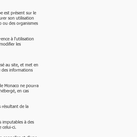
e est présent sur le
rer son utilisation
co ou des organismes
nce à l'utilisation
odifier les
é au site, et met en
té des informations
e de Monaco ne pourra
 hébergé, en cas
résultant de la
s imputables à des
 celui-ci.