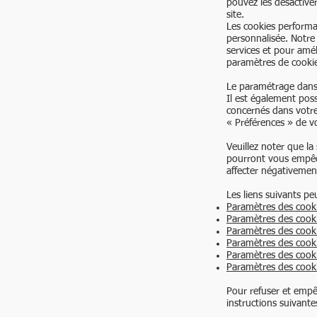
pouvez les désactive
site.
Les cookies performan
personnalisée. Notre 
services et pour amél
paramètres de cooki
Le paramétrage dans 
Il est également pos
concernés dans votr
« Préférences » de v
Veuillez noter que la
pourront vous empêch
affecter négativement
Les liens suivants pe
Paramètres des cooki
Paramètres des cooki
Paramètres des cook
Paramètres des cooki
Paramètres des cooki
Paramètres des cook
Pour refuser et empêc
instructions suivante