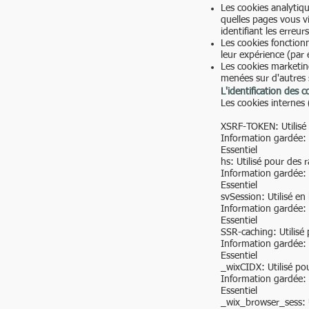
Les cookies analytiq
quelles pages vous vis
identifiant les erreu
Les cookies fonctionn
leur expérience (par 
Les cookies marketin
menées sur d'autres si
L'identification des c
Les cookies internes
XSRF-TOKEN: Utilisé 
Information gardée:
Essentiel
hs: Utilisé pour des 
Information gardée:
Essentiel
svSession: Utilisé en 
Information gardée:
Essentiel
SSR-caching: Utilisé 
Information gardée:
Essentiel
_wixCIDX: Utilisé po
Information gardée:
Essentiel
_wix_browser_sess: U