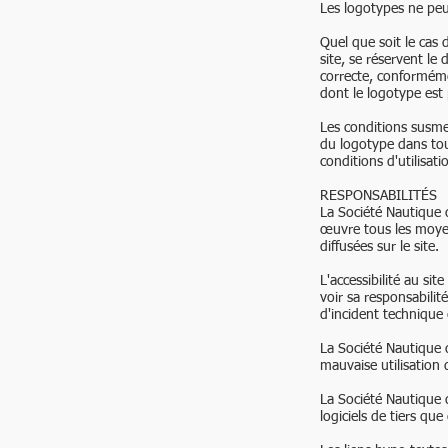
Les logotypes ne peuv
Quel que soit le cas 
site, se réservent le
correcte, conforméme
dont le logotype est 
Les conditions susmen
du logotype dans tou
conditions d'utilisa
RESPONSABILITÉS
La Société Nautique 
œuvre tous les moyens
diffusées sur le site.
L'accessibilité au si
voir sa responsabilit
d'incident technique
La Société Nautique
mauvaise utilisation d
La Société Nautique
logiciels de tiers qu