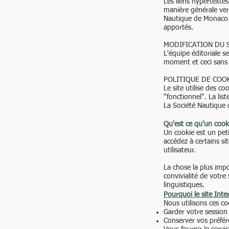
Les liens hypertextes
manière générale vers
Nautique de Monaco q
apportés.
MODIFICATION DU 
L'équipe éditoriale s
moment et ceci sans 
POLITIQUE DE COO
Le site utilise des c
"fonctionnel". La list
La Société Nautique 
Qu'est ce qu'un cook
Un cookie est un peti
accédez à certains si
utilisateur.
La chose la plus impor
convivialité de votre
linguistiques.
Pourquoi le site Inter
Nous utilisons ces c
Garder votre session
Conserver vos préfér