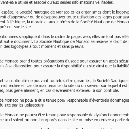
ent-être utilisé et associé qu'aux seules informations vérifiables.
d'espèce, la Société Nautique de Monaco et les organismes dont le logotyp
 droit d'approuver ou de désapprouver toute utilisation des logos pour assu
nt à l'éthique, la morale et aux intérêts de la Société Nautique de Mona
présent sur le site.
tionnées s'appliquent dans le cadre de pages web, elles ne font pas référe
t autre document. La Société Nautique de Monaco se réserve le droit de m
tion des logotypes à tout moment et sans préavis.
de Monaco prend toutes précautions d'usage pour assurer un accès sécuris
 à sa disposition pour assurer la disponibilité du site ainsi que la fiabili
te et sa continuité ne pouvant toutefois être garanties, la Société Nautiqu
é recherchée en cas de maintenance du site ou du serveur sur lequel il est
 et, plus généralement, en cas d'évènement extérieur à son contrôle.
 de Monaco ne pourra être tenue pour responsable d'éventuels dommages 
u site par les utilisateurs.
 de Monaco ne pourra être tenue pour responsable de dysfonctionnement
e ceux-ci soient ou non incorporés dans le site ou mise en œuvre à partir de