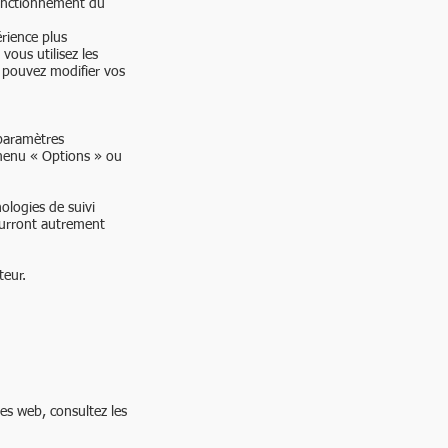
 fonctionnement du
érience plus
vous utilisez les
s pouvez modifier vos
 paramètres
menu « Options » ou
ologies de suivi
ourront autrement
eur.​
es web, consultez les