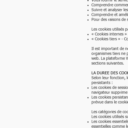
Vous fournir le servi
Comprendre comment 
Suivre et analyser le
Comprendre et améli
Pour des raisons de s
Les cookies utilisés p
« Cookies internes » 
« Cookies tiers » - C
Il est important de 
organismes tiers ne 
web. La plateforme Wix
sections suivantes.
LA DUREE DES COO
Selon leur fonction, 
persistants :​
Les cookies de sessi
navigateur supprime 
Les cookies persista
prévue dans le cooki
Les catégories de co
Les cookies utilisés s
Les cookies essentiel
essentielles comme l