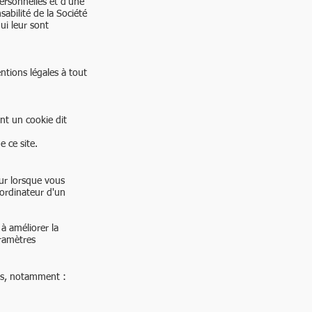
ersonnelles et d'une
abilité de la Société
ui leur sont
entions légales à tout
ent un cookie dit
 ce site.
eur lorsque vous
'ordinateur d'un
 à améliorer la
aramètres
ons, notamment :