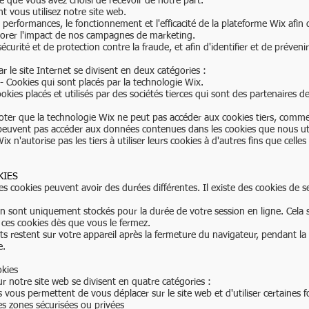
ce que vous avez choisi de recevoir de notre part.
vous utilisez notre site web.
s performances, le fonctionnement et l'efficacité de la plateforme Wix afin d
orer l'impact de nos campagnes de marketing.
écurité et de protection contre la fraude, et afin d'identifier et de préveni
ar le site Internet se divisent en deux catégories :
- Cookies qui sont placés par la technologie Wix.
ookies placés et utilisés par des sociétés tierces qui sont des partenaires d
noter que la technologie Wix ne peut pas accéder aux cookies tiers, comme
peuvent pas accéder aux données contenues dans les cookies que nous util
 n'autorise pas les tiers à utiliser leurs cookies à d'autres fins que celles
KIES
les cookies peuvent avoir des durées différentes. Il existe des cookies de s
on sont uniquement stockés pour la durée de votre session en ligne. Cela s
ces cookies dès que vous le fermez.
nts restent sur votre appareil après la fermeture du navigateur, pendant l
e.
okies
ur notre site web se divisent en quatre catégories :​
s vous permettent de vous déplacer sur le site web et d'utiliser certaines f
es zones sécurisées ou privées