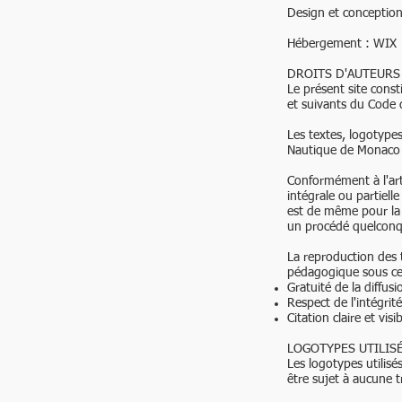
Design et conceptio
Hébergement : WIX
DROITS D'AUTEURS
Le présent site cons
et suivants du Code d
Les textes, logotypes
Nautique de Monaco o
Conformément à l'art
intégrale ou partielle
est de même pour la 
un procédé quelconq
La reproduction des t
pédagogique sous cer
Gratuité de la diffusi
Respect de l'intégrit
Citation claire et vi
LOGOTYPES UTILISÉ
Les logotypes utilis
être sujet à aucune 