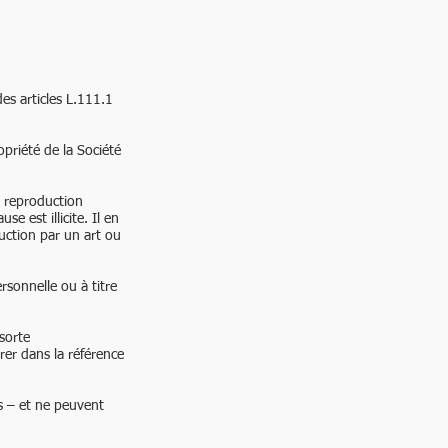
es articles L.111.1
priété de la Société
u reproduction
e est illicite. Il en
uction par un art ou
rsonnelle ou à titre
sorte
urer dans la référence
s – et ne peuvent