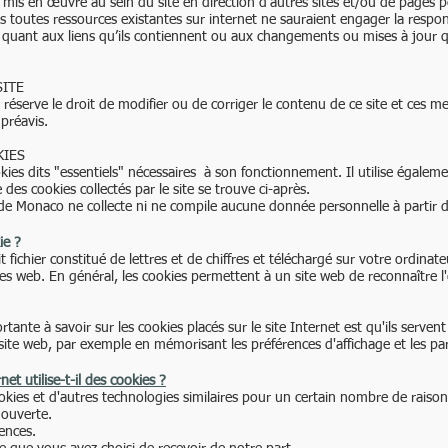
 mis en œuvre au sein du site en direction d'autres sites et/ou de pages p
 toutes ressources existantes sur internet ne sauraient engager la respons
uant aux liens qu’ils contiennent ou aux changements ou mises à jour q
SITE
e réserve le droit de modifier ou de corriger le contenu de ce site et ces m
préavis.
KIES
ookies dits "essentiels" nécessaires à son fonctionnement. Il utilise égalem
e des cookies collectés par le site se trouve ci-après.
de Monaco ne collecte ni ne compile aucune donnée personnelle à partir de
ie ?
t fichier constitué de lettres et de chiffres et téléchargé sur votre ordinat
tes web. En général, les cookies permettent à un site web de reconnaître l
tante à savoir sur les cookies placés sur le site Internet est qu'ils servent
 site web, par exemple en mémorisant les préférences d'affichage et les p
net utilise-t-il des cookies ?
ookies et d'autres technologies similaires pour un certain nombre de rais
 ouverte.
ences.