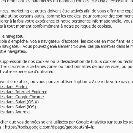
r en modifiant les paramètres du bandeau cookies, car cela affecterait le
ces, marketing et autres doivent être activés afin de vous offrir une exp
site utilise certains outils, comme les cookies, pour comprendre comment 
iorer à la fois votre expérience et notre pertinence informationnelle. Vou
es à tout moment conformément à notre politique de cookies.
le navigateur​
sible d'empêcher votre navigateur d'accepter les cookies en modifiant les
e navigateur. Vous pouvez généralement trouver ces paramètres dans le 
otre navigateur.
 suppression de nos cookies ou la désactivation de futurs cookies ou techn
er d'accéder à certaines zones ou fonctionnalités de nos services, ou p
 votre expérience d'utilisateur.
uvent être utiles, ou vous pouvez utiliser l'option « Aide » de votre navigat
es dans Firefox
es dans Internet Explorer
ies dans Google Chrome
es dans Safari (OS X)
es dans Safari (iOS)
ies dans Android
her que vos données soient utilisées par Google Analytics sur tous les sit
s :
https://tools.google.com/dlpage/gaoptout?hl=fr
.