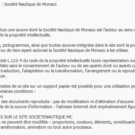
n : Société Nautique de Monaco
titue une œuvre dont la Société Nautique de Monaco est l'auteur au sens d
e la propriété intellectuelle.
, pictogrammes, ainsi que toutes œuvres intégrées dans le site sont la pro
u de tiers ayant autorisé la Société Nautique de Monaco à les utiliser.
icle L.122-4 du code de la propriété intellectuelle toute représentation o
 faite sans le consentement de l'auteur ou de ses ayants droit ou ayants caus
traduction, l'adaptation ou la transformation, l'arrangement ou la reprod
ue.
extes de ce site sur un support papier est possible pour une utilisation pe
taines conditions :
on
é des documents reproduits : pas de modification ni d'altération d'aucune 
sible de la source d'information : l'adresse Internet doit impérativement fig
S SUR LE SITE SOCIETENAUTIQUE.MC
és ne peuvent-être modifiés – proportions, couleurs, éléments, constituant
transformation, animation ou tout autre processus.