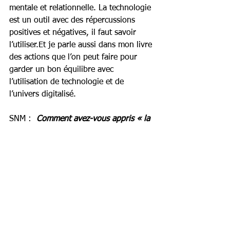
mentale et relationnelle. La technologie 
est un outil avec des répercussions 
positives et négatives, il faut savoir 
l’utiliser.Et je parle aussi dans mon livre 
des actions que l’on peut faire pour 
garder un bon équilibre avec 
l’utilisation de technologie et de 
l’univers digitalisé. 
SNM :
  Comment avez-vous appris « la 
clarté » des objectifs et quelle est la 
leçon de vie la plus difficile que vous 
ayez apprise ?
WA :
 Goal clarity : À partir du moment 
où l’on s’engage pour un objectif et 
que l’on se structure pour réussir, le 
plus dur est fait. Il est important de 