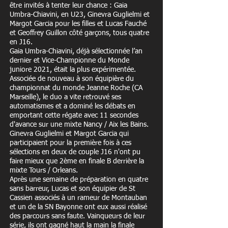
être invités à tenter leur chance : Gaia
Umbra-Chiavini, en U23, Ginevra Guglielmi et
Margot Garcia pour les filles et Lucas Fauché
et Geoffrey Guillon côté garçons, tous quatre
en J16.
Gaia Umbra-Chiavini, déjà sélectionnée l’an
dernier et Vice-Championne du Monde
juniore 2021, était la plus expérimentée.
Associée de nouveau à son équipière du
championnat du monde Jeanne Roche (CA
Marseille), le duo a vite retrouvé ses
automatismes et a dominé les débats en
emportant cette régate avec 11 secondes
d'avance sur une mixte Nancy / Aix les Bains.
Ginevra Guglielmi et Margot Garcia qui
participaient pour la première fois à ces
sélections en deux de couple J16 n'ont pu
faire mieux que 2ème en finale B derrière la
mixte Tours / Orleans.
Après une semaine de préparation en quatre
sans barreur, Lucas et son équipier de St
Cassien associés à un rameur de Montauban
et un de la SN Bayonne ont eux aussi réalisé
des parcours sans faute. Vainqueurs de leur
série, ils ont gagné haut la main la finale